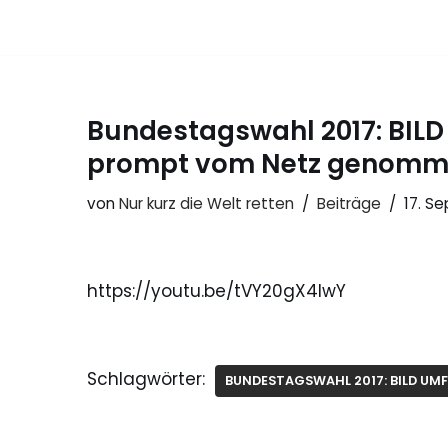
Zum
Inhalt
springen
Bundestagswahl 2017: BILD
prompt vom Netz genom
von
Nur kurz die Welt retten
Beiträge
17. S
https://youtu.be/tVY20gX4lwY
Schlagwörter:
BUNDESTAGSWAHL 2017: BILD UM