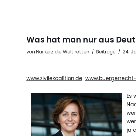
Zum
Inhalt
springen
Was hat man nur aus Deu
von
Nur kurz die Welt retten
Beiträge
24. J
www.zivilekoalition.de
www.buergerrecht-
Es 
Nac
wer
wer
ja 