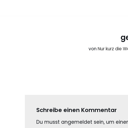
Zum
Inhalt
springen
g
von
Nur kurz die W
Schreibe einen Kommentar
Du musst
angemeldet
sein, um ein