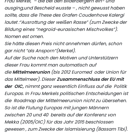
Frau Merkel, – die bei den Bilderbergern ein- und
ausging,und Bescheid wusste – , nicht gewusst haben
sollte, dass die These des Grafen Coudenhove Kalergi
lautet :“Ausrottung der weißen Rasse” (zum Zwecke der
Bildung eines “negroid-eurasischen Mischvolkes”).
Nomen est omen.
Sie hätte diesen Preis nicht annehmen dürfen, schon
gar nicht “als Ansporn”(Merkel).
Auf der Suche nach den Motiven und Unterstützern
dieser Frau kommt man automatisch auf
die
Mittelmeerunion
(bis 2012 Euromed oder Union für
das Mittelmeer). Dieser
Zusammenschluss der EU mit
der OIC,
nimmt ganz wesentlich Einfluss auf die Politik
Europas. In Frau Merkels politischen Entscheidungen ist
die Roadmap der Mittelmeerunion nicht zu übersehen.
So ist die Flutung Europas mit jungen Männern
zwischen 20 und 40 bereits auf der Konferenz von
Mekka (2005/OIC) für das Jahr 2015 beschlossen
gewesen , zum Zwecke der Islamisierung (Bassam Tibi).