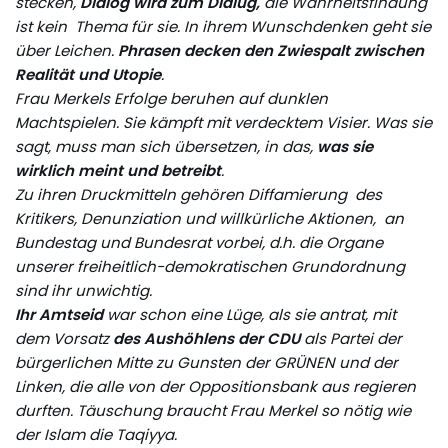
stecken,
Dialog wird zum Dialüg,
die Wahrheitsfindung
ist kein Thema für sie. In ihrem Wunschdenken geht sie
über Leichen.
Phrasen decken den Zwiespalt zwischen
Realität und Utopie
.
Frau Merkels Erfolge beruhen auf dunklen
Machtspielen. Sie kämpft mit verdecktem Visier. Was sie
sagt, muss man sich übersetzen, in das,
was sie
wirklich meint und betreibt
.
Zu ihren Druckmitteln gehören Diffamierung des
Kritikers, Denunziation und willkürliche Aktionen, an
Bundestag und Bundesrat vorbei, d.h. die Organe
unserer freiheitlich-demokratischen Grundordnung
sind ihr unwichtig.
Ihr Amtseid
war schon eine Lüge, als sie antrat, mit
dem Vorsatz
des Aushöhlens der CDU
als Partei der
bürgerlichen Mitte zu Gunsten der GRÜNEN und der
Linken, die alle von der Oppositionsbank aus regieren
durften. Täuschung braucht Frau Merkel so nötig wie
der Islam die Taqiyya.