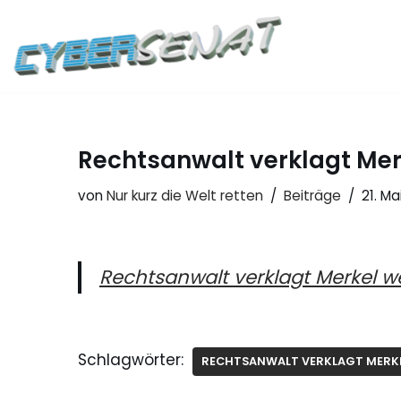
Zum
Inhalt
springen
Rechtsanwalt verklagt Me
von
Nur kurz die Welt retten
Beiträge
21. Ma
Rechtsanwalt verklagt Merkel 
Schlagwörter:
RECHTSANWALT VERKLAGT MERK