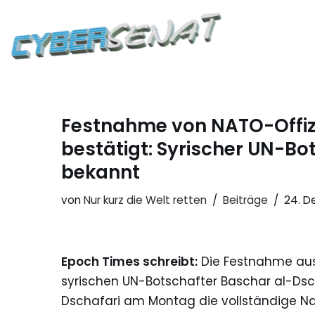
Zum
Inhalt
springen
Festnahme von NATO-Offiz
bestätigt: Syrischer UN-Bo
bekannt
von
Nur kurz die Welt retten
Beiträge
24. D
Epoch Times schreibt:
Die Festnahme ausl
syrischen UN-Botschafter Baschar al-Dsch
Dschafari am Montag die vollständige Na