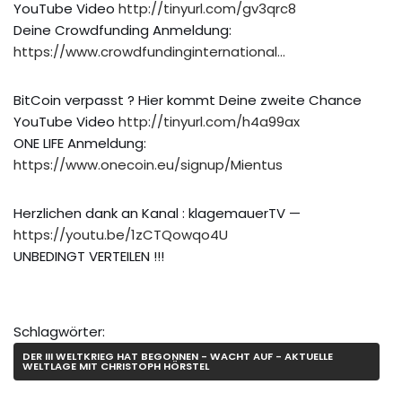
YouTube Video
http://tinyurl.com/gv3qrc8
Deine Crowdfunding Anmeldung:
https://www.crowdfundinginternational…
BitCoin verpasst ? Hier kommt Deine zweite Chance
YouTube Video
http://tinyurl.com/h4a99ax
ONE LIFE Anmeldung:
https://www.onecoin.eu/signup/Mientus
Herzlichen dank an Kanal : klagemauerTV —
https://youtu.be/1zCTQowqo4U
UNBEDINGT VERTEILEN !!!
Schlagwörter:
DER III WELTKRIEG HAT BEGONNEN - WACHT AUF - AKTUELLE
WELTLAGE MIT CHRISTOPH HÖRSTEL