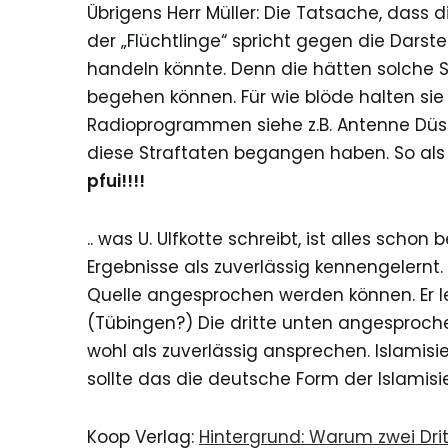
Übrigens Herr Müller: Die Tatsache, dass 
der „Flüchtlinge“ spricht gegen die Darste
handeln könnte. Denn die hätten solche S
begehen können. Für wie blöde halten sie 
Radioprogrammen siehe z.B. Antenne Düss
diese Straftaten begangen haben. So al
pfui!!!!
.. was U. Ulfkotte schreibt, ist alles sch
Ergebnisse als zuverlässig kennengelernt.
Quelle angesprochen werden können. Er le
(
Tübingen
?) Die dritte unten angesproc
wohl als zuverlässig ansprechen. Islami
sollte das die deutsche Form der Islamisi
Koop Verlag:
Hintergrund: Warum zwei Drit