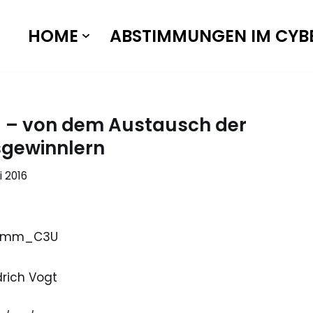
HOME
ABSTIMMUNGEN IM CYB
ng – von dem Austausch der
sgewinnlern
i 2016
zlzmm_C3U
drich Vogt