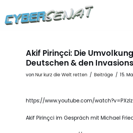
Zum
Inhalt
springen
Akif Pirinçci: Die Umvolku
Deutschen & den Invasion
von
Nur kurz die Welt retten
Beiträge
15. Ma
https://www.youtube.com/watch?v=PX
Akif Pirinçci im Gespräch mit Michael Frie