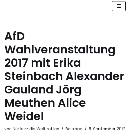
Zum
Inhalt
springen
AfD
Wahlveranstaltung
2017 mit Erika
Steinbach Alexander
Gauland Jörg
Meuthen Alice
Weidel
von
Nur kurz die Welt retten
Beiträge
8. September 2017