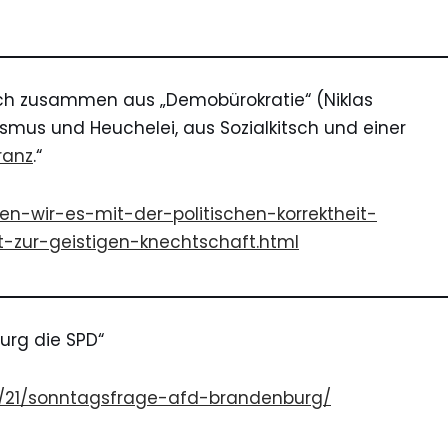
t sich zusammen aus „Demobürokratie“ (Niklas
mus und Heuchelei, aus Sozialkitsch und einer
ranz
.“
ben-wir-es-mit-der-politischen-korrektheit-
rt-zur-geistigen-knechtschaft.html
urg
die SPD“
01/21/sonntagsfrage-afd-brandenburg/