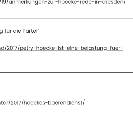
01/19/anmerkungen-zur-hoecke-rede-in-dresden/
 für die Partei“
land/2017/petry-hoecke-ist-eine-belastung-fuer-
ntar/2017/hoeckes-baerendienst/