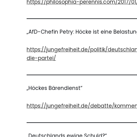
https://philosophia-perennis.com/2017/
„AfD-Chefin Petry: Höcke ist eine Belastung
https://jungefreiheit.de/politik/deutsch
die-partei/
„Höckes Bärendienst“
https://jungefreiheit.de/debatte/komme
„Deutschlands ewige Schuld?“