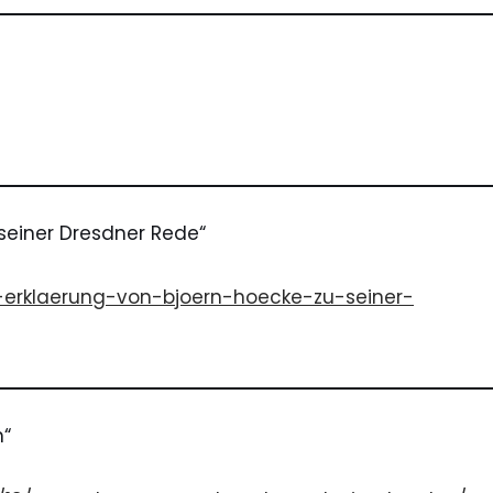
 seiner Dresdner Rede“
he-erklaerung-von-bjoern-hoecke-zu-seiner-
n
“