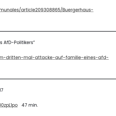
munales/article209308865/Buergerhaus-
 AfD-Politikers“
zum-dritten-mal-attacke-auf-familie-eines-afd-
17
0zpL1po
47 min.