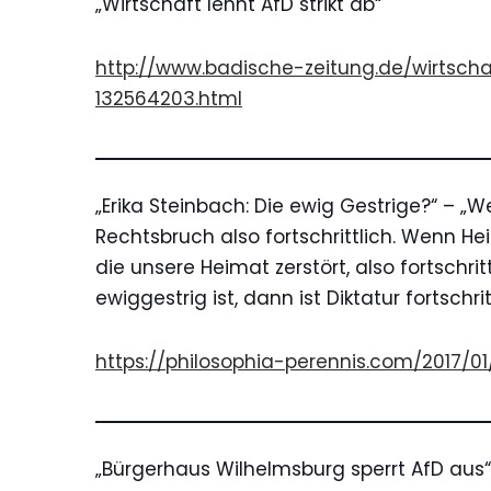
„Wirtschaft lehnt AfD strikt ab“
http://www.badische-zeitung.de/wirtscha
132564203.html
„Erika
Steinbach
: Die ewig Gestrige?“ – „W
Rechtsbruch also fortschrittlich. Wenn Hei
die unsere Heimat zerstört, also fortschri
ewiggestrig ist, dann ist Diktatur fortschritt
https://philosophia-perennis.com/2017/0
„Bürgerhaus
Wilhelmsburg
sperrt AfD aus“