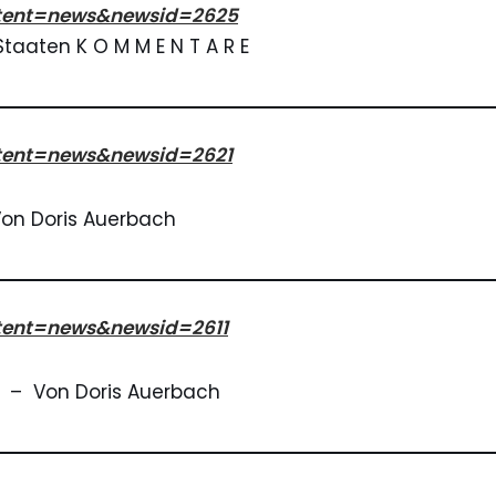
ontent=news&newsid=2625
 Staaten K O M M E N T A R E
ontent=news&newsid=2621
 Von Doris
Auerbach
ntent=news&newsid=2611
ck – Von Doris
Auerbach