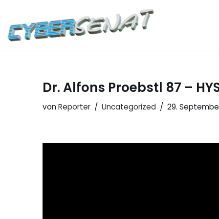
Zum
Inhalt
springen
Dr. Alfons Proebstl 87 – HY
von
Reporter
Uncategorized
29. Septembe