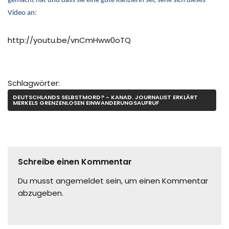
gemacht hat und dass sie eine gute Kanzlerin sei, sehe sich dieses
Video an:
http://youtu.be/vnCmHww0oTQ
Schlagwörter:
DEUTSCHLANDS SELBSTMORD? - KANAD. JOURNALIST ERKLÄRT
MERKELS GRENZENLOSEN EINWANDERUNGSAUFRUF
Schreibe einen Kommentar
Du musst
angemeldet
sein, um einen Kommentar
abzugeben.